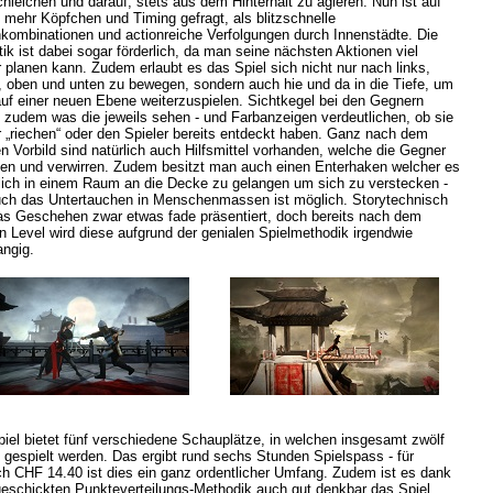
hleichen und darauf, stets aus dem Hinterhalt zu agieren. Nun ist auf
 mehr Köpfchen und Timing gefragt, als blitzschnelle
kombinationen und actionreiche Verfolgungen durch Innenstädte. Die
ik ist dabei sogar förderlich, da man seine nächsten Aktionen viel
 planen kann. Zudem erlaubt es das Spiel sich nicht nur nach links,
, oben und unten zu bewegen, sondern auch hie und da in die Tiefe, um
uf einer neuen Ebene weiterzuspielen. Sichtkegel bei den Gegnern
 zudem was die jeweils sehen - und Farbanzeigen verdeutlichen, ob sie
 „riechen“ oder den Spieler bereits entdeckt haben. Ganz nach dem
n Vorbild sind natürlich auch Hilfsmittel vorhanden, welche die Gegner
en und verwirren. Zudem besitzt man auch einen Enterhaken welcher es
ich in einem Raum an die Decke zu gelangen um sich zu verstecken -
ch das Untertauchen in Menschenmassen ist möglich. Storytechnisch
as Geschehen zwar etwas fade präsentiert, doch bereits nach dem
n Level wird diese aufgrund der genialen Spielmethodik irgendwie
angig.
iel bietet fünf verschiedene Schauplätze, in welchen insgesamt zwölf
 gespielt werden. Das ergibt rund sechs Stunden Spielspass - für
ich CHF 14.40 ist dies ein ganz ordentlicher Umfang. Zudem ist es dank
geschickten Punkteverteilungs-Methodik auch gut denkbar das Spiel