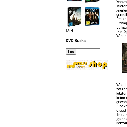
'Assas
'Victo
„eierl
gemolk
Reihe 
Protag
Schaup
Mehr...
Das Sp
Welten
DVD Suche
Was je
zwisch
letzte
keine 
gewohn
Blockb
Creed 
Trotz 
„gross
konzen