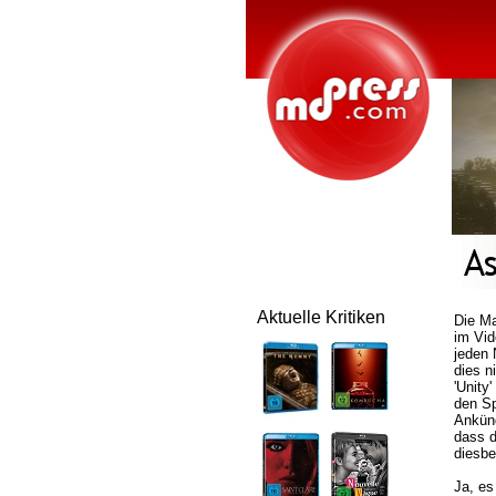
Aktuelle Kritiken
Die Ma
im Vid
jeden 
dies n
'Unity
den Sp
Ankünd
dass d
diesbe
Ja, es