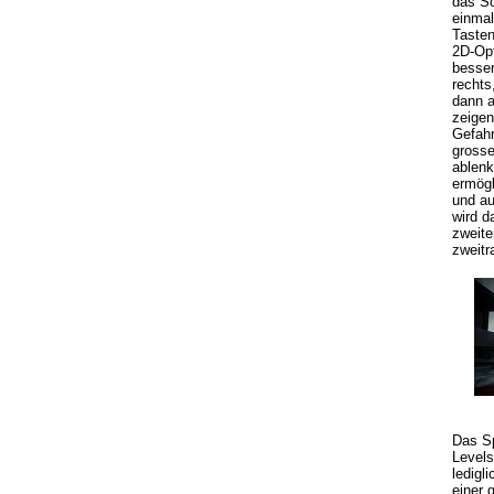
das Sc
einmal
Tasten
2D-Opt
besser
rechts
dann a
zeigen
Gefahr
grosse
ablenk
ermögl
und au
wird d
zweite
zweitr
Das Sp
Levels
ledigl
einer 