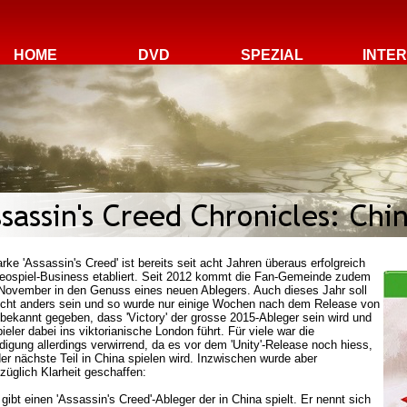
HOME
DVD
SPEZIAL
INTE
rke 'Assassin's Creed' ist bereits seit acht Jahren überaus erfolgreich
eospiel-Business etabliert. Seit 2012 kommt die Fan-Gemeinde zudem
November in den Genuss eines neuen Ablegers. Auch dieses Jahr soll
icht anders sein und so wurde nur einige Wochen nach dem Release von
' bekannt gegeben, dass 'Victory' der grosse 2015-Ableger sein wird und
ieler dabei ins viktorianische London führt. Für viele war die
igung allerdings verwirrend, da es vor dem 'Unity'-Release noch hiess,
er nächste Teil in China spielen wird. Inzwischen wurde aber
züglich Klarheit geschaffen:
 gibt einen 'Assassin's Creed'-Ableger der in China spielt. Er nennt sich