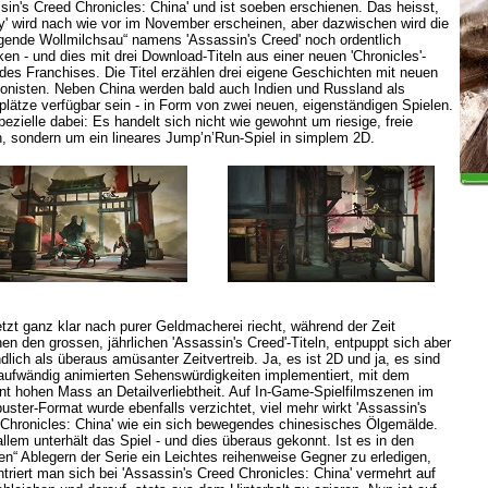
sin's Creed Chronicles: China' und ist soeben erschienen. Das heisst,
ry' wird nach wie vor im November erscheinen, aber dazwischen wird die
egende Wollmilchsau“ namens 'Assassin's Creed' noch ordentlich
en - und dies mit drei Download-Titeln aus einer neuen 'Chronicles'-
des Franchises. Die Titel erzählen drei eigene Geschichten mit neuen
onisten. Neben China werden bald auch Indien und Russland als
lätze verfügbar sein - in Form von zwei neuen, eigenständigen Spielen.
ezielle dabei: Es handelt sich nicht wie gewohnt um riesige, freie
, sondern um ein lineares Jump’n’Run-Spiel in simplem 2D.
tzt ganz klar nach purer Geldmacherei riecht, während der Zeit
en den grossen, jährlichen 'Assassin's Creed'-Titeln, entpuppt sich aber
ndlich als überaus amüsanter Zeitvertreib. Ja, es ist 2D und ja, es sind
aufwändig animierten Sehenswürdigkeiten implementiert, mit dem
t hohen Mass an Detailverliebtheit. Auf In-Game-Spielfilmszenen im
uster-Format wurde ebenfalls verzichtet, viel mehr wirkt 'Assassin's
Chronicles: China' wie ein sich bewegendes chinesisches Ölgemälde.
allem unterhält das Spiel - und dies überaus gekonnt. Ist es in den
en“ Ablegern der Serie ein Leichtes reihenweise Gegner zu erledigen,
triert man sich bei 'Assassin's Creed Chronicles: China' vermehrt auf