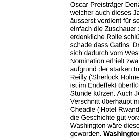
Oscar-Preisträger Denze
welcher auch dieses Ja
äusserst verdient für s
einfach die Zuschauer 
erdenkliche Rolle sch
schade dass Gatins' Dr
sich dadurch vom Wesen
Nomination erhielt zwar
aufgrund der starken I
Reilly ('Sherlock Holme
ist im Endeffekt überf
Stunde kürzen. Auch J
Verschnitt überhaupt n
Cheadle ('Hotel Rwanda
die Geschichte gut vor
Washington wäre dieser
geworden.
Washington