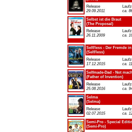
Release
Laufz
29.09.2011
ca. 8
Selbst ist die Braut
(The Proposal)
Release
Laufz
26.11.2009
ca. 1
Self/less - Der Fremde in
(Self/less)
Release
Laufz
17.12.2015
ca. 1
Selfmade-Dad - Not mach
(Father of Invention)
Release
Laufz
25.08.2016
ca. 9
Selma
(Selma)
Release
Laufz
02.07.2015
ca. 1
Semi-Pro - Special Editi
(Semi-Pro)