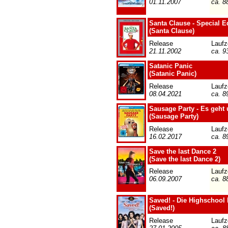
01.11.2007
ca. 8
Santa Clause - Special E
(Santa Clause)
Release
Laufz
21.11.2002
ca. 9
Satanic Panic
(Satanic Panic)
Release
Laufz
08.04.2021
ca. 8
Sausage Party - Es geht
(Sausage Party)
Release
Laufz
16.02.2017
ca. 8
Save the last Dance 2
(Save the last Dance 2)
Release
Laufz
06.09.2007
ca. 8
Saved! - Die Highschool
(Saved!)
Release
Laufz