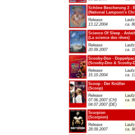
Schöne Bescherung 2 - 
(National Lampoon's Chr
Release
Laufz
13.12.2004
ca. 8
Science Of Sleep - Anle
(La science des rêves)
Release
Laufz
20.09.2007
ca. 1
Scooby-Doo - Doppelpac
(Scooby-Doo & Scooby-D
Release
Laufz
15.10.2004
ca. 1
Scoop - Der Knüller
(Scoop)
Release
Laufz
07.06.2007 (CH)
ca. 9
04.07.2007 (DE)
Scorpion
(Scorpion)
Release
Laufz
28.09.2007
ca. 9