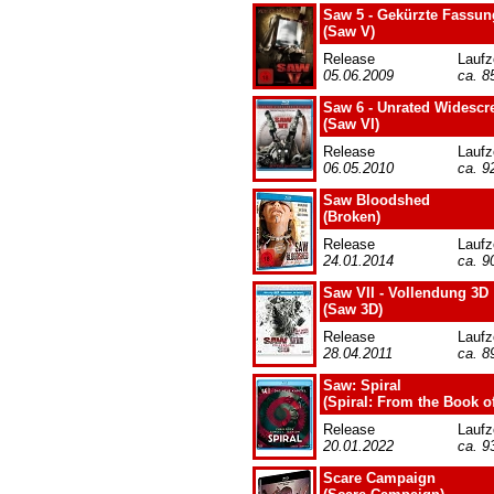
Saw 5 - Gekürzte Fassun
(Saw V)
Release
Laufz
05.06.2009
ca. 8
Saw 6 - Unrated Widescr
(Saw VI)
Release
Laufz
06.05.2010
ca. 9
Saw Bloodshed
(Broken)
Release
Laufz
24.01.2014
ca. 9
Saw VII - Vollendung 3D
(Saw 3D)
Release
Laufz
28.04.2011
ca. 8
Saw: Spiral
(Spiral: From the Book o
Release
Laufz
20.01.2022
ca. 9
Scare Campaign