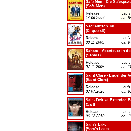
Safe Men - Die Safespezi
(Safe Men)
Release
Laufz
14.06.2007
ca. 8
Sag’ einfach Ja!
(Di que sì!)
Release
Laufz
08.11.2005
ca. 9
Sahara - Abenteuer in de
(Sahara)
Release
Laufz
07.11.2005
ca. 1
Saint Clare - Engel der 
(Saint Clare)
Release
Laufz
02.07.2026
ca. 9
Salt - Deluxe Extended E
(Salt)
Release
Laufz
06.12.2010
ca. 1
Sam's Lake
(Sam's Lake)