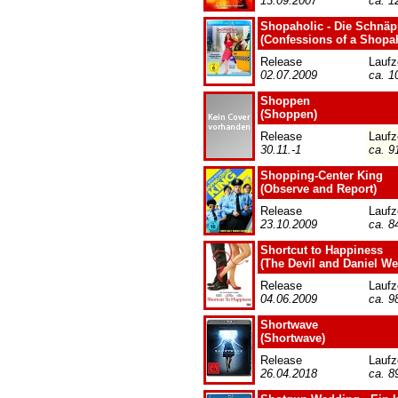
13.09.2007
ca. 1
Shopaholic - Die Schnäp
(Confessions of a Shopah
Release
Laufz
02.07.2009
ca. 1
Shoppen
(Shoppen)
Release
Laufz
30.11.-1
ca. 9
Shopping-Center King
(Observe and Report)
Release
Laufz
23.10.2009
ca. 8
Shortcut to Happiness
(The Devil and Daniel We
Release
Laufz
04.06.2009
ca. 9
Shortwave
(Shortwave)
Release
Laufz
26.04.2018
ca. 8