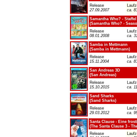
Release
Laufz
27.09.2007
ca. 8
Samantha Who? - Staffel
(Samantha Who? - Seaso
Release
Laufz
08.01.2008
ca. 3
Samba in Mettmann
(Samba in Mettmann)
Release
Laufz
15.11.2004
ca. 8
San Andreas 3D
(San Andreas)
Release
Laufz
15.10.2015
ca. 1
Sand Sharks
(Sand Sharks)
Release
Laufz
29.03.2012
ca. 9
Santa Clause - Eine fros
(The Santa Clause 3 - Th
Release
Laufz