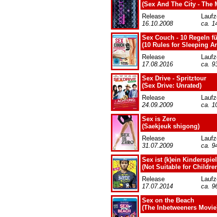
(Sex And The City - The 
Release
Laufz
16.10.2008
ca. 1
Sex Couch - 10 Regeln 
(10 Rules for Sleeping A
Release
Laufz
17.08.2016
ca. 9
Sex Drive - Spritztour
(Sex Drive: Unrated)
Release
Laufz
24.09.2009
ca. 1
Sex is Zero
(Saekjeuk shigong)
Release
Laufz
31.07.2009
ca. 9
Sex ist (k)ein Kinderspiel
(Not Suitable for Childre
Release
Laufz
17.07.2014
ca. 9
Sex on the Beach
(The Inbetweeners Movie