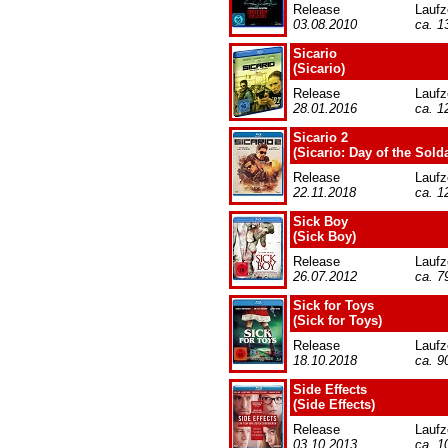
Release
Laufz
03.08.2010
ca. 1
Sicario
(Sicario)
Release
Laufz
28.01.2016
ca. 1
Sicario 2
(Sicario: Day of the Sold
Release
Laufz
22.11.2018
ca. 1
Sick Boy
(Sick Boy)
Release
Laufz
26.07.2012
ca. 7
Sick for Toys
(Sick for Toys)
Release
Laufz
18.10.2018
ca. 9
Side Effects
(Side Effects)
Release
Laufz
03.10.2013
ca. 1