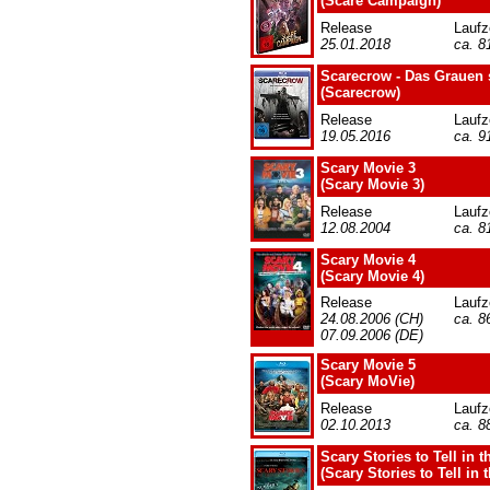
(Scare Campaign)
Release
Laufz
25.01.2018
ca. 8
Scarecrow - Das Grauen s
(Scarecrow)
Release
Laufz
19.05.2016
ca. 9
Scary Movie 3
(Scary Movie 3)
Release
Laufz
12.08.2004
ca. 8
Scary Movie 4
(Scary Movie 4)
Release
Laufz
24.08.2006 (CH)
ca. 8
07.09.2006 (DE)
Scary Movie 5
(Scary MoVie)
Release
Laufz
02.10.2013
ca. 8
Scary Stories to Tell in t
(Scary Stories to Tell in 