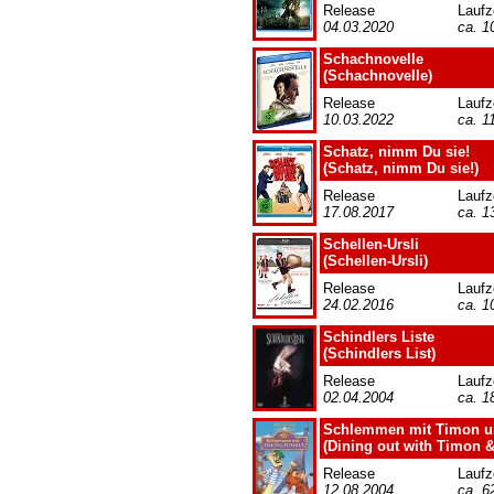
Release
Laufz
04.03.2020
ca. 1
Schachnovelle
(Schachnovelle)
Release
Laufz
10.03.2022
ca. 1
Schatz, nimm Du sie!
(Schatz, nimm Du sie!)
Release
Laufz
17.08.2017
ca. 1
Schellen-Ursli
(Schellen-Ursli)
Release
Laufz
24.02.2016
ca. 1
Schindlers Liste
(Schindlers List)
Release
Laufz
02.04.2004
ca. 1
Schlemmen mit Timon 
(Dining out with Timon 
Release
Laufz
12.08.2004
ca. 6