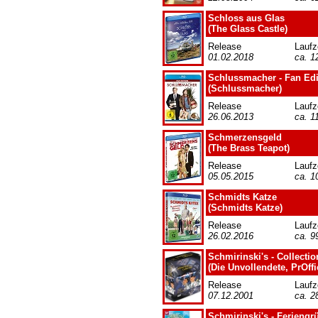
Schloss aus Glas
(The Glass Castle)
Release
Laufz
01.02.2018
ca. 1
Schlussmacher - Fan Edi
(Schlussmacher)
Release
Laufz
26.06.2013
ca. 1
Schmerzensgeld
(The Brass Teapot)
Release
Laufz
05.05.2015
ca. 1
Schmidts Katze
(Schmidts Katze)
Release
Laufz
26.02.2016
ca. 9
Schmirinski's - Collectio
(Die Unvollendete, PrOffi
Release
Laufz
07.12.2001
ca. 2
Schmirinski's - Feriengr