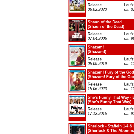
Release
Laufz
06.02.2020
ca. 8
Shaun of the Dead
(Shaun of the Dead)
Release
Laufz
07.04.2005
ca. 9
Shazam!
(Shazam!)
Release
Laufz
05.09.2019
ca. 1
Shazam! Fury of the Go
(Shazam! Fury of the Go
Release
Laufz
15.06.2023
ca. 1
She's Funny That Way -
(She's Funny That Way)
Release
Laufz
17.12.2015
ca. 9
Sherlock - Staffeln 1-4 
(Sherlock & The Abomina