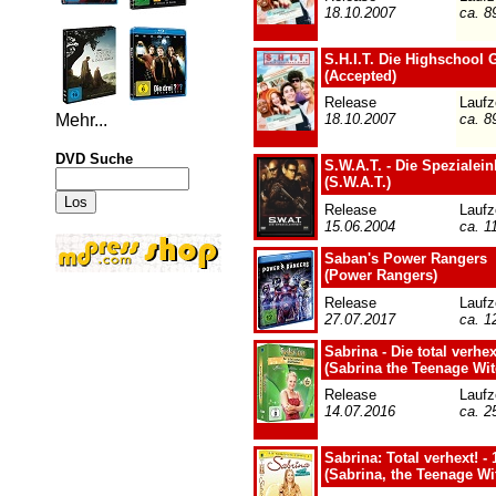
18.10.2007
ca. 8
S.H.I.T. Die Highschool
(Accepted)
Release
Laufz
Mehr...
18.10.2007
ca. 8
DVD Suche
S.W.A.T. - Die Spezialein
(S.W.A.T.)
Release
Laufz
15.06.2004
ca. 1
Saban's Power Rangers
(Power Rangers)
Release
Laufz
27.07.2017
ca. 1
Sabrina - Die total verhe
(Sabrina the Teenage Wi
Release
Laufz
14.07.2016
ca. 2
Sabrina: Total verhext! - 1
(Sabrina, the Teenage Wi