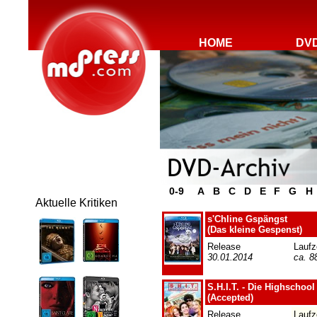
HOME
DV
0-9
A
B
C
D
E
F
G
H
Aktuelle Kritiken
s'Chline Gspängst
(Das kleine Gespenst)
Release
Laufz
30.01.2014
ca. 8
S.H.I.T. - Die Highscho
(Accepted)
Release
Laufz