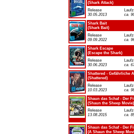
(Shark Attack)
Release
Laufz
30.05.2013
ca. 9
Shark Bait
(Shark Bait)
Release
Laufz
09.09.2022
ca. 9
Shark Escape
(Escape the Shark)
Release
Laufz
30.06.2023
ca. 6
Shattered - Gefährliche A
(Shattered)
Release
Laufz
10.03.2023
ca. 9
Shaun das Schaf - Der F
(Shaun the Sheep Movie)
Release
Laufz
13.08.2015
ca. 8
Shaun das Schaf - Der F
(A Shaun the Sheep Mov