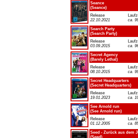
Seance
(Seance)
Release
Laufz
22.10.2021
ca. 9
Search Party
(Search Party)
Release
Laufz
03.09.2015
ca. 9
Secret Agency
(Barely Lethal)
Release
Laufz
08.10.2015
ca. 9
Secret Headquarters
(Secret Headquarters)
Release
Laufz
19.01.2023
ca. 1
See Arnold run
(See Arnold run)
Release
Laufz
01.12.2005
ca. 8
Seed - Zurück aus dem J
(Seed)